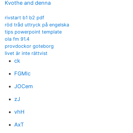
Kvothe and denna
rivstart b1 b2 pdf
röd tråd uttryck på engelska
tips powerpoint template
ola fm 91.4
provdockor goteborg
livet är inte rättvist
ck
FGMIc
JOCem
zJ
vhH
AxT