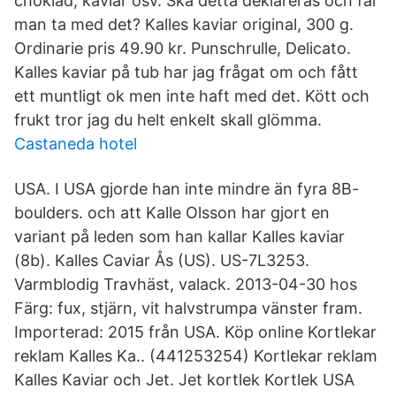
choklad, kaviar osv. Ska detta deklareras och får
man ta med det? Kalles kaviar original, 300 g.
Ordinarie pris 49.90 kr. Punschrulle, Delicato.
Kalles kaviar på tub har jag frågat om och fått
ett muntligt ok men inte haft med det. Kött och
frukt tror jag du helt enkelt skall glömma.
Castaneda hotel
USA. I USA gjorde han inte mindre än fyra 8B-
boulders. och att Kalle Olsson har gjort en
variant på leden som han kallar Kalles kaviar
(8b). Kalles Caviar Ås (US). US-7L3253.
Varmblodig Travhäst, valack. 2013-04-30 hos
Färg: fux, stjärn, vit halvstrumpa vänster fram.
Importerad: 2015 från USA. Köp online Kortlekar
reklam Kalles Ka.. (441253254) Kortlekar reklam
Kalles Kaviar och Jet. Jet kortlek Kortlek USA