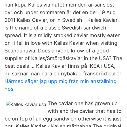
kan köpa Kalles via nätet men den är sanslöst
dyr och under sommaren är det en del 19 Aug
2011 Kalles Caviar, or in Swedish - Kalles Kaviar,
is the name of a classic Swedish sandwich
spread. It is a mildly smoked caviar mostly eaten
on I fell in love with Kalles Kaviar when visiting
Scandanavia. Does anyone know of a good
supplier of Kalles/Smörgåskaviar in the USA? The
best deals … Kalles Kaviar finns på IKEA i USA,
nu saknar man bara en nybakad fransbröd bulle!
Härmed säger jag upp mig från min anställning
hos
The caviar one has grown up
with and the caviar that has to
be on top of an egg sandwich otherwise it is just
not. Kalles Kaviar - Kallen mätitahna The original