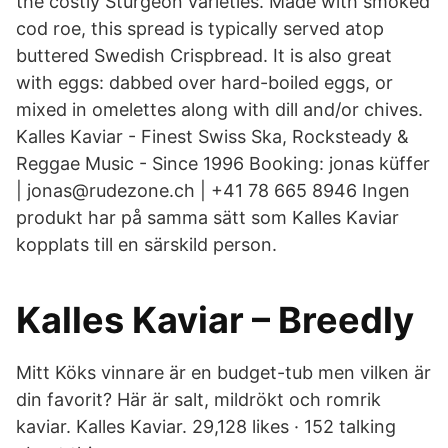
the costly Sturgeon varieties. Made with smoked
cod roe, this spread is typically served atop
buttered Swedish Crispbread. It is also great
with eggs: dabbed over hard-boiled eggs, or
mixed in omelettes along with dill and/or chives.
Kalles Kaviar - Finest Swiss Ska, Rocksteady &
Reggae Music - Since 1996 Booking: jonas küffer
| jonas@rudezone.ch | +41 78 665 8946 Ingen
produkt har på samma sätt som Kalles Kaviar
kopplats till en särskild person.
Kalles Kaviar – Breedly
Mitt Köks vinnare är en budget-tub men vilken är
din favorit? Här är salt, mildrökt och romrik
kaviar. Kalles Kaviar. 29,128 likes · 152 talking