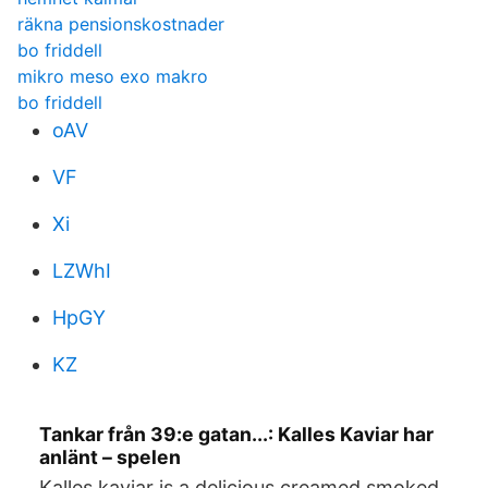
räkna pensionskostnader
bo friddell
mikro meso exo makro
bo friddell
oAV
VF
Xi
LZWhI
HpGY
KZ
Tankar från 39:e gatan...: Kalles Kaviar har
anlänt – spelen
Kalles kaviar is a delicious creamed smoked